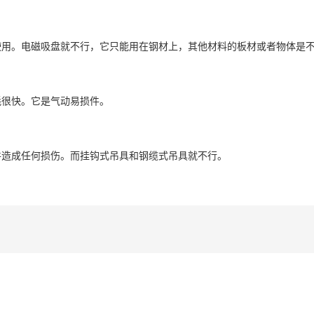
使用。电磁吸盘就不行，它只能用在钢材上，其他材料的板材或者物体是
耗很快。它是气动易损件。
件造成任何损伤。而挂钩式吊具和钢缆式吊具就不行。