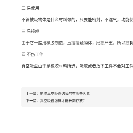
二 易使用
不管被吸物体是什么材料做的，只要能密封，不漏气，均能
三 易损耗
由于它一般用橡胶制造，直接接触物体，磨损严重，所以损
四 不伤工件
真空吸盘由于是橡胶材料所造，吸取或者放下工件不会对工
上一篇：
影响真空吸盘选择的有哪些因素
下一篇：
真空吸盘怎样才能长期存放？